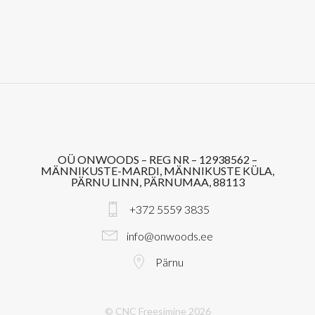
OÜ ONWOODS – REG NR – 12938562 –
MÄNNIKUSTE-MARDI, MÄNNIKUSTE KÜLA,
PÄRNU LINN, PÄRNUMAA, 88113
+372 5559 3835
info@onwoods.ee
Pärnu
© CNC Freesimine 2026