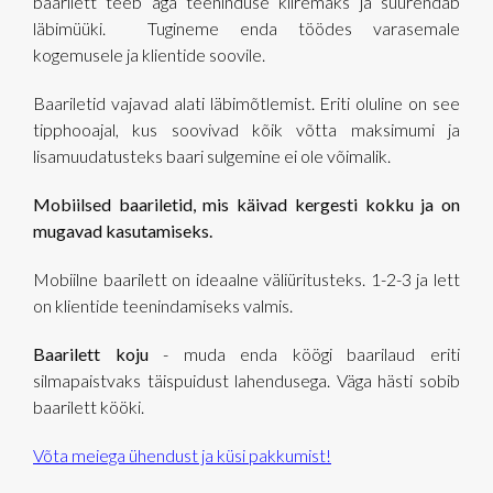
baarilett teeb aga teeninduse kiiremaks ja suurendab
läbimüüki. Tugineme enda töödes varasemale
kogemusele ja klientide soovile.
Baariletid vajavad alati läbimõtlemist. Eriti oluline on see
tipphooajal, kus soovivad kõik võtta maksimumi ja
lisamuudatusteks baari sulgemine ei ole võimalik.
Mobiilsed baariletid, mis käivad kergesti kokku ja on
mugavad kasutamiseks.
Mobiilne baarilett on ideaalne väliüritusteks. 1-2-3 ja lett
on klientide teenindamiseks valmis.
Baarilett koju
- muda enda köögi baarilaud eriti
silmapaistvaks täispuidust lahendusega. Väga hästi sobib
baarilett kööki.
Võta meiega ühendust ja küsi pakkumist!